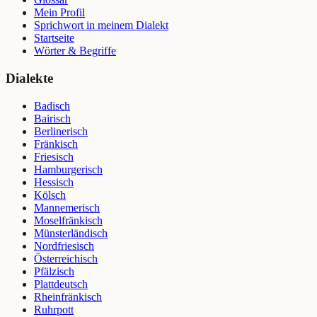
Mein Profil
Sprichwort in meinem Dialekt
Startseite
Wörter & Begriffe
Dialekte
Badisch
Bairisch
Berlinerisch
Fränkisch
Friesisch
Hamburgerisch
Hessisch
Kölsch
Mannemerisch
Moselfränkisch
Münsterländisch
Nordfriesisch
Österreichisch
Pfälzisch
Plattdeutsch
Rheinfränkisch
Ruhrpott