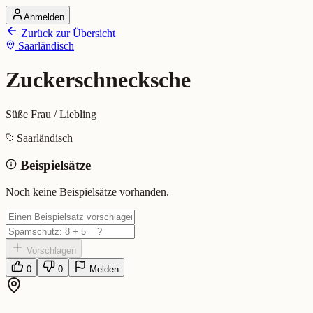
Anmelden
Startseite
Zurück zur Übersicht
Alle Dialekte
Saarländisch
Dialekte vergleichen
Wörterbuch
Dialekt-Karte
Zuckerschnecksche
Ranking
Blog
Süße Frau / Liebling
Zuckerschnecksche (Saarländis
Saarländisch
Beispielsätze
Bedeutung:
Süße Frau / Liebling
Eingereicht von: Mundwerk Team
Noch keine Beispielsätze vorhanden.
Vorschlagen
0
0
Melden