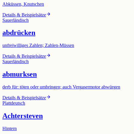
Abküssen, Knutschen
Details & Beispielsätze
Sauerländisch
abdrücken
unfreiwilliges Zahlen; Zahlen-Müssen
Details & Beispielsätze
Sauerländisch
abmurksen
derb für: töten oder umbringen; auch Vergasermotor abwürgen
Details & Beispielsätze
Plattdeutsch
Achtersteven
Hintern