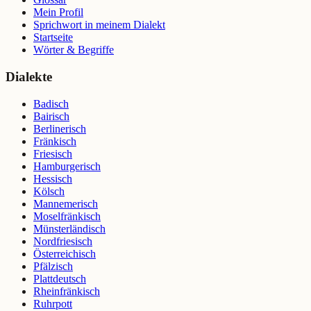
Mein Profil
Sprichwort in meinem Dialekt
Startseite
Wörter & Begriffe
Dialekte
Badisch
Bairisch
Berlinerisch
Fränkisch
Friesisch
Hamburgerisch
Hessisch
Kölsch
Mannemerisch
Moselfränkisch
Münsterländisch
Nordfriesisch
Österreichisch
Pfälzisch
Plattdeutsch
Rheinfränkisch
Ruhrpott