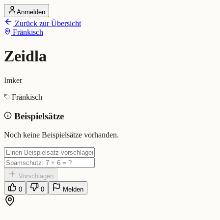
Anmelden
Startseite
Zurück zur Übersicht
Alle Dialekte
Fränkisch
Dialekte vergleichen
Wörterbuch
Dialekt-Karte
Zeidla
Ranking
Blog
Imker
Zeidla (Fränkisch)
Fränkisch
Beispielsätze
Bedeutung:
Imker
Eingereicht von: Mundwerk Team
Noch keine Beispielsätze vorhanden.
Vorschlagen
0
0
Melden