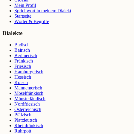
Mein Profil
Sprichwort in meinem Dialekt
Startseite
Wörter & Begriffe
Dialekte
Badisch
Bairisch
Berlinerisch
Fränkisch
Friesisch
Hamburgerisch
Hessisch
Kölsch
Mannemerisch
Moselfränkisch
Münsterländisch
Nordfriesisch
Österreichisch
Pfälzisch
Plattdeutsch
Rheinfränkisch
Ruhrpott