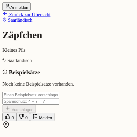
Anmelden
Startseite
Zurück zur Übersicht
Alle Dialekte
Saarländisch
Dialekte vergleichen
Wörterbuch
Dialekt-Karte
Zäpfchen
Ranking
Blog
Kleines Pils
Zäpfchen (Saarländisch)
Saarländisch
Beispielsätze
Bedeutung:
Kleines Pils
Eingereicht von: Mundwerk Team
Noch keine Beispielsätze vorhanden.
Vorschlagen
0
0
Melden