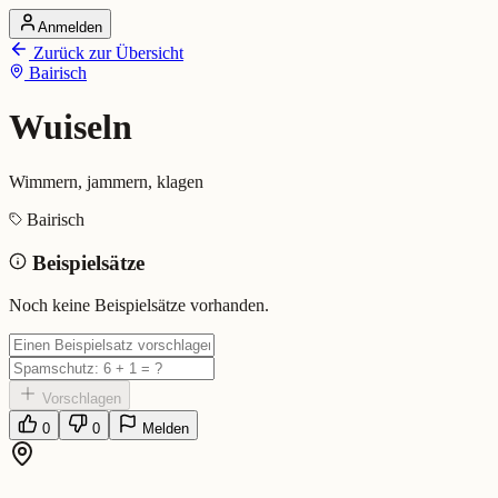
Anmelden
Startseite
Zurück zur Übersicht
Alle Dialekte
Bairisch
Dialekte vergleichen
Wörterbuch
Dialekt-Karte
Wuiseln
Ranking
Blog
Wimmern, jammern, klagen
Wuiseln (Bairisch)
Bairisch
Beispielsätze
Bedeutung:
Wimmern, jammern, klagen
Eingereicht von: Mundwerk Team
Noch keine Beispielsätze vorhanden.
Vorschlagen
0
0
Melden