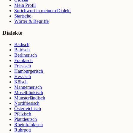
Mein Profil
Sprichwort in meinem Dialekt
Startseite
Wörter & Begriffe
Dialekte
Badisch
Bairisch
Berlinerisch
Fränkisch
Friesisch
Hamburgerisch
Hessisch
Kölsch
Mannemerisch
Moselfränkisch
Münsterländisch
Nordfriesisch
Österreichisch
Pfälzisch
Plattdeutsch
Rheinfränkisch
Ruhrpott