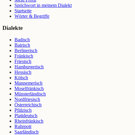
Sprichwort in meinem Dialekt
Startseite
Wörter & Begriffe
Dialekte
Badisch
Bairisch
Berlinerisch
Fränkisch
Friesisch
Hamburgerisch
Hessisch
Kölsch
Mannemerisch
Moselfränkisch
Münsterländisch
Nordfriesisch
Österreichisch
Pfälzisch
Plattdeutsch
Rheinfränkisch
Ruhrpott
Saarländisch