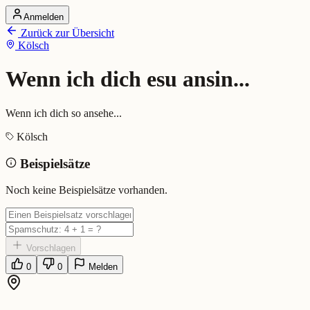
Anmelden
Startseite
Zurück zur Übersicht
Alle Dialekte
Kölsch
Dialekte vergleichen
Wörterbuch
Dialekt-Karte
Wenn ich dich esu ansin...
Ranking
Blog
Wenn ich dich so ansehe...
Wenn ich dich esu ansin... (Köls
Kölsch
Beispielsätze
Bedeutung:
Wenn ich dich so ansehe...
Beispiel:
Wenn ich dich esu ansin, weed mer janz anders.
Noch keine Beispielsätze vorhanden.
Eingereicht von: Mundwerk Team
Vorschlagen
0
0
Melden