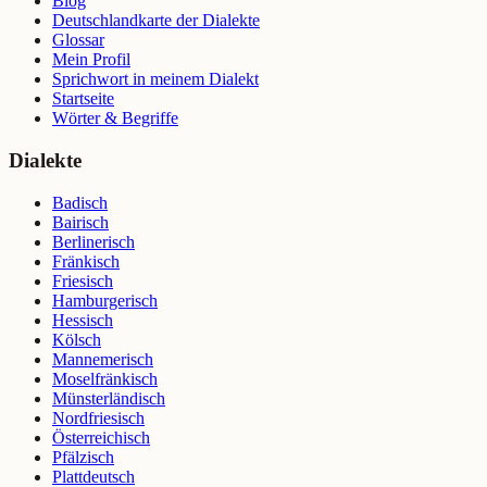
Blog
Deutschlandkarte der Dialekte
Glossar
Mein Profil
Sprichwort in meinem Dialekt
Startseite
Wörter & Begriffe
Dialekte
Badisch
Bairisch
Berlinerisch
Fränkisch
Friesisch
Hamburgerisch
Hessisch
Kölsch
Mannemerisch
Moselfränkisch
Münsterländisch
Nordfriesisch
Österreichisch
Pfälzisch
Plattdeutsch