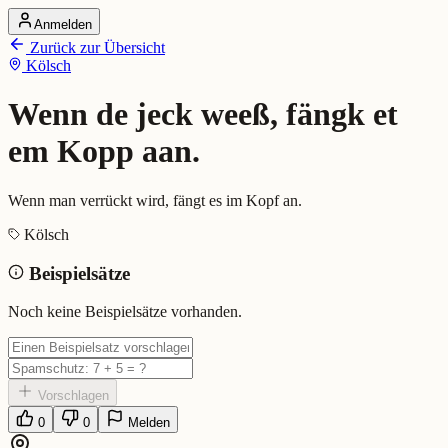
Anmelden
Startseite
Zurück zur Übersicht
Alle Dialekte
Kölsch
Dialekte vergleichen
Wörterbuch
Dialekt-Karte
Wenn de jeck weeß, fängk et
Ranking
Blog
em Kopp aan.
Wenn de jeck weeß, fängk et em
Wenn man verrückt wird, fängt es im Kopf an.
Kölsch
Bedeutung:
Wenn man verrückt wird, fängt es im Kopf an.
Beispielsätze
Beispiel:
Et is wie et is: Wenn de jeck weeß, fängk et em Kopp aan.
Eingereicht von: Mundwerk Team
Noch keine Beispielsätze vorhanden.
Vorschlagen
0
0
Melden