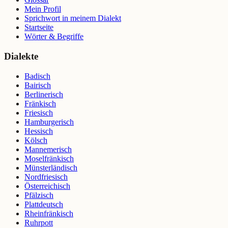
Mein Profil
Sprichwort in meinem Dialekt
Startseite
Wörter & Begriffe
Dialekte
Badisch
Bairisch
Berlinerisch
Fränkisch
Friesisch
Hamburgerisch
Hessisch
Kölsch
Mannemerisch
Moselfränkisch
Münsterländisch
Nordfriesisch
Österreichisch
Pfälzisch
Plattdeutsch
Rheinfränkisch
Ruhrpott