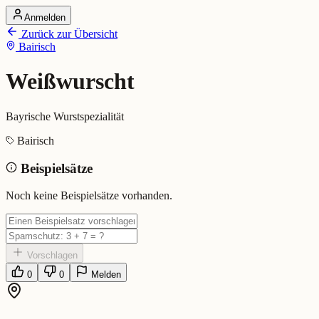
Anmelden
Startseite
Zurück zur Übersicht
Alle Dialekte
Bairisch
Dialekte vergleichen
Wörterbuch
Dialekt-Karte
Weißwurscht
Ranking
Blog
Bayrische Wurstspezialität
Weißwurscht (Bairisch)
Bairisch
Beispielsätze
Bedeutung:
Bayrische Wurstspezialität
Eingereicht von: Mundwerk Team
Noch keine Beispielsätze vorhanden.
Vorschlagen
0
0
Melden