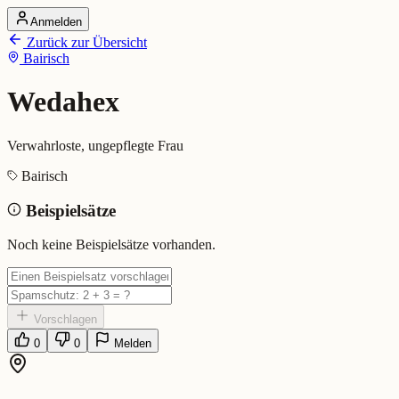
Anmelden
Startseite
Zurück zur Übersicht
Alle Dialekte
Bairisch
Dialekte vergleichen
Wörterbuch
Dialekt-Karte
Wedahex
Ranking
Blog
Verwahrloste, ungepflegte Frau
Wedahex (Bairisch)
Bairisch
Beispielsätze
Bedeutung:
Verwahrloste, ungepflegte Frau
Eingereicht von: Mundwerk Team
Noch keine Beispielsätze vorhanden.
Vorschlagen
0
0
Melden