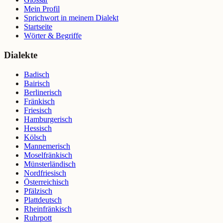
Mein Profil
Sprichwort in meinem Dialekt
Startseite
Wörter & Begriffe
Dialekte
Badisch
Bairisch
Berlinerisch
Fränkisch
Friesisch
Hamburgerisch
Hessisch
Kölsch
Mannemerisch
Moselfränkisch
Münsterländisch
Nordfriesisch
Österreichisch
Pfälzisch
Plattdeutsch
Rheinfränkisch
Ruhrpott