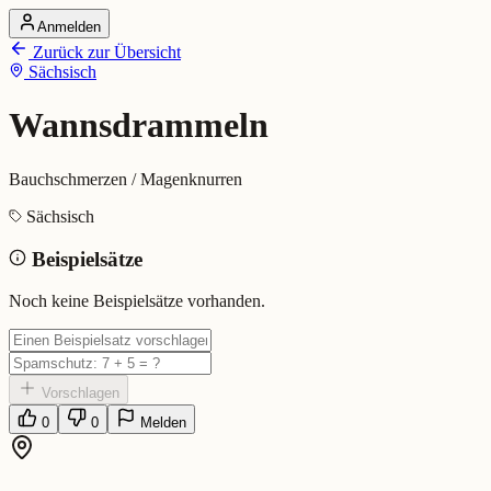
Anmelden
Startseite
Zurück zur Übersicht
Alle Dialekte
Sächsisch
Dialekte vergleichen
Wörterbuch
Dialekt-Karte
Wannsdrammeln
Ranking
Blog
Bauchschmerzen / Magenknurren
Wannsdrammeln (Sächsisch)
Sächsisch
Beispielsätze
Bedeutung:
Bauchschmerzen / Magenknurren
Eingereicht von: Mundwerk Team
Noch keine Beispielsätze vorhanden.
Vorschlagen
0
0
Melden