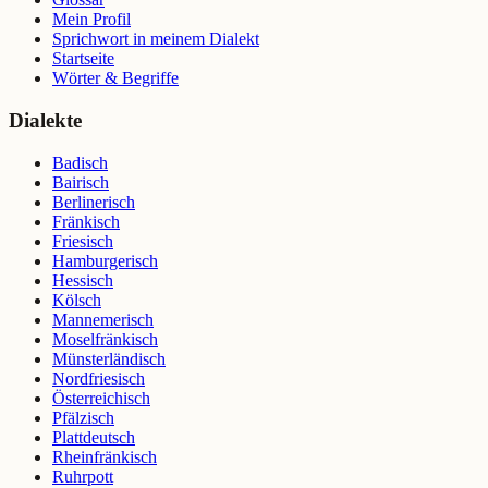
Mein Profil
Sprichwort in meinem Dialekt
Startseite
Wörter & Begriffe
Dialekte
Badisch
Bairisch
Berlinerisch
Fränkisch
Friesisch
Hamburgerisch
Hessisch
Kölsch
Mannemerisch
Moselfränkisch
Münsterländisch
Nordfriesisch
Österreichisch
Pfälzisch
Plattdeutsch
Rheinfränkisch
Ruhrpott