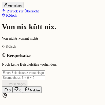
Anmelden
Startseite
Zurück zur Übersicht
Alle Dialekte
Kölsch
Dialekte vergleichen
Wörterbuch
Dialekt-Karte
Vun nix kütt nix.
Ranking
Blog
Von nichts kommt nichts.
Vun nix kütt nix. (Kölsch)
Kölsch
Beispielsätze
Bedeutung:
Von nichts kommt nichts.
Beispiel:
Do muss schaffe, vun nix kütt nix.
Noch keine Beispielsätze vorhanden.
Eingereicht von: Mundwerk Team
Vorschlagen
0
0
Melden