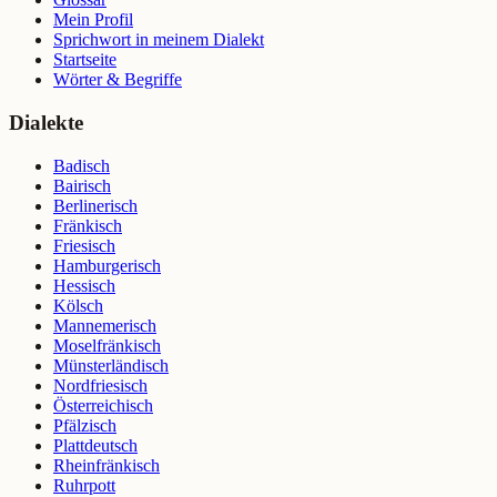
Mein Profil
Sprichwort in meinem Dialekt
Startseite
Wörter & Begriffe
Dialekte
Badisch
Bairisch
Berlinerisch
Fränkisch
Friesisch
Hamburgerisch
Hessisch
Kölsch
Mannemerisch
Moselfränkisch
Münsterländisch
Nordfriesisch
Österreichisch
Pfälzisch
Plattdeutsch
Rheinfränkisch
Ruhrpott