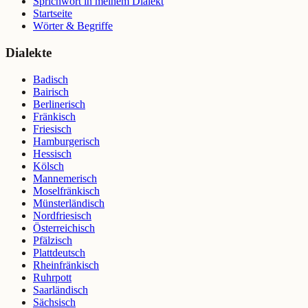
Sprichwort in meinem Dialekt
Startseite
Wörter & Begriffe
Dialekte
Badisch
Bairisch
Berlinerisch
Fränkisch
Friesisch
Hamburgerisch
Hessisch
Kölsch
Mannemerisch
Moselfränkisch
Münsterländisch
Nordfriesisch
Österreichisch
Pfälzisch
Plattdeutsch
Rheinfränkisch
Ruhrpott
Saarländisch
Sächsisch