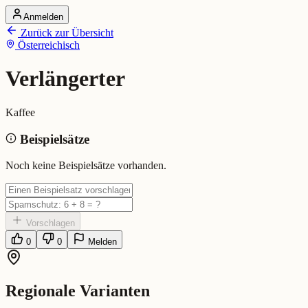
Anmelden
Startseite
Zurück zur Übersicht
Alle Dialekte
Österreichisch
Dialekte vergleichen
Wörterbuch
Dialekt-Karte
Verlängerter
Ranking
Blog
Kaffee
Verlängerter (Österreichisch)
Beispielsätze
Bedeutung:
Kaffee
Noch keine Beispielsätze vorhanden.
Vorschlagen
0
0
Melden
Regionale Varianten