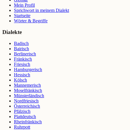
Mein Profil
Sprichwort in meinem Dialekt
Startseite
Wörter & Begriffe
Dialekte
Badisch
Bairisch
Berlinerisch
Fränkisch
Friesisch
Hamburgerisch
Hessisch
Kölsch
Mannemerisch
Moselfränkisch
Münsterländisch
Nordfriesisch
Österreichisch
Pfälzisch
Plattdeutsch
Rheinfränkisch
Ruhrpott