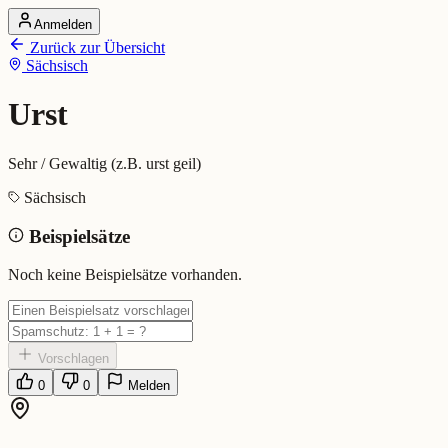
Anmelden
Startseite
Zurück zur Übersicht
Alle Dialekte
Sächsisch
Dialekte vergleichen
Wörterbuch
Dialekt-Karte
Urst
Ranking
Blog
Sehr / Gewaltig (z.B. urst geil)
Urst (Sächsisch)
Sächsisch
Beispielsätze
Bedeutung:
Sehr / Gewaltig (z.B. urst geil)
Eingereicht von: Mundwerk Team
Noch keine Beispielsätze vorhanden.
Vorschlagen
0
0
Melden