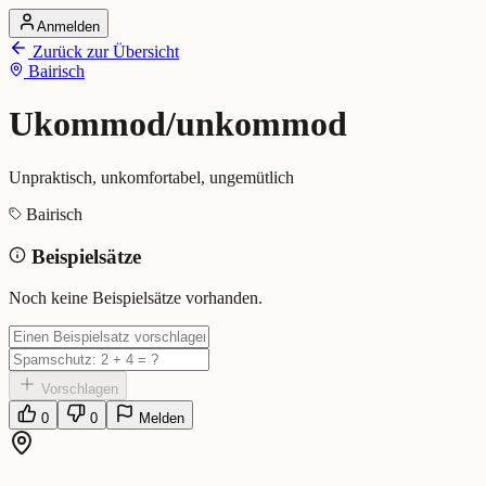
Anmelden
Startseite
Zurück zur Übersicht
Alle Dialekte
Bairisch
Dialekte vergleichen
Wörterbuch
Dialekt-Karte
Ukommod/unkommod
Ranking
Blog
Unpraktisch, unkomfortabel, ungemütlich
Ukommod/unkommod (Bairisch
Bairisch
Beispielsätze
Bedeutung:
Unpraktisch, unkomfortabel, ungemütlich
Eingereicht von: Mundwerk Team
Noch keine Beispielsätze vorhanden.
Vorschlagen
0
0
Melden