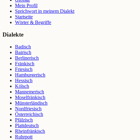
Mein Profil
Sprichwort in meinem Dialekt
Startseite
Wörter & Begriffe
Dialekte
Badisch
Bairisch
Berlinerisch
Fränkisch
Friesisch
Hamburgerisch
Hessisch
Kölsch
Mannemerisch
Moselfränkisch
Münsterländisch
Nordfriesisch
Österreichisch
Pfälzisch
Plattdeutsch
Rheinfränkisch
Ruhrpott