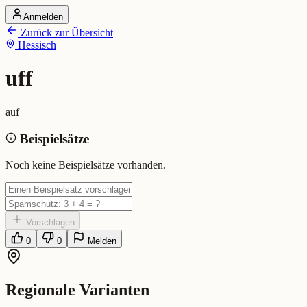
Anmelden
Startseite
Zurück zur Übersicht
Alle Dialekte
Hessisch
Dialekte vergleichen
Wörterbuch
Dialekt-Karte
uff
Ranking
Blog
auf
uff (Hessisch)
Beispielsätze
Bedeutung:
auf
Noch keine Beispielsätze vorhanden.
Vorschlagen
0
0
Melden
Regionale Varianten