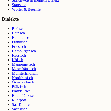
Sprichwort in meinem Dialekt
Startseite
Wörter & Begriffe
Dialekte
Badisch
Bairisch
Berlinerisch
Fränkisch
Friesisch
Hamburgerisch
Hessisch
Kölsch
Mannemerisch
Moselfränkisch
Münsterländisch
Nordfriesisch
Österreichisch
Pfälzisch
Plattdeutsch
Rheinfränkisch
Ruhrpott
Saarländisch
Sächsisch