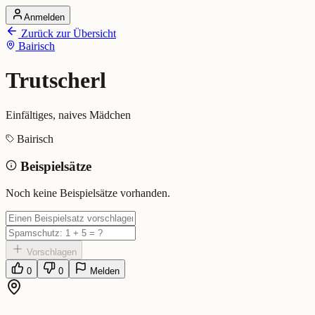
Anmelden
Startseite
Zurück zur Übersicht
Alle Dialekte
Bairisch
Dialekte vergleichen
Wörterbuch
Dialekt-Karte
Trutscherl
Ranking
Blog
Einfältiges, naives Mädchen
Trutscherl (Bairisch)
Bairisch
Beispielsätze
Bedeutung:
Einfältiges, naives Mädchen
Eingereicht von: Mundwerk Team
Noch keine Beispielsätze vorhanden.
Vorschlagen
0
0
Melden