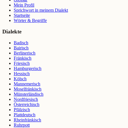
Mein Profil
Sprichwort in meinem Dialekt
Startseite
Wörter & Begriffe
Dialekte
Badisch
Bairisch
Berlinerisch
Fränkisch
Friesisch
Hamburgerisch
Hessisch
Kölsch
Mannemerisch
Moselfränkisch
Münsterländisch
Nordfriesisch
Österreichisch
Pfälzisch
Plattdeutsch
Rheinfränkisch
Ruhrpott