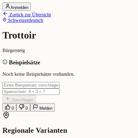
Anmelden
Startseite
Zurück zur Übersicht
Alle Dialekte
Schweizerdeutsch
Dialekte vergleichen
Wörterbuch
Dialekt-Karte
Trottoir
Ranking
Blog
Bürgersteig
Trottoir (Schweizerdeutsch)
Beispielsätze
Bedeutung:
Bürgersteig
Noch keine Beispielsätze vorhanden.
Vorschlagen
0
0
Melden
Regionale Varianten