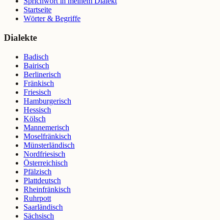
Sprichwort in meinem Dialekt
Startseite
Wörter & Begriffe
Dialekte
Badisch
Bairisch
Berlinerisch
Fränkisch
Friesisch
Hamburgerisch
Hessisch
Kölsch
Mannemerisch
Moselfränkisch
Münsterländisch
Nordfriesisch
Österreichisch
Pfälzisch
Plattdeutsch
Rheinfränkisch
Ruhrpott
Saarländisch
Sächsisch