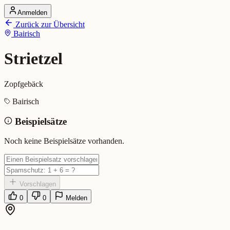
Anmelden
Startseite
Zurück zur Übersicht
Alle Dialekte
Bairisch
Dialekte vergleichen
Wörterbuch
Dialekt-Karte
Strietzel
Ranking
Blog
Zopfgebäck
Strietzel (Bairisch)
Bairisch
Beispielsätze
Bedeutung:
Zopfgebäck
Eingereicht von: Mundwerk Team
Noch keine Beispielsätze vorhanden.
Vorschlagen
0
0
Melden