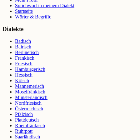
Sprichwort in meinem Dialekt
Startseite
Wörter & Begriffe
Dialekte
Badisch
Bairisch
Berlinerisch
Fränkisch
Friesisch
Hamburgerisch
Hessisch
Kölsch
Mannemerisch
Moselfränkisch
Münsterländisch
Nordfriesisch
Österreichisch
Pfälzisch
Plattdeutsch
Rheinfränkisch
Ruhrpott
Saarländisch