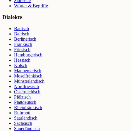
Startseite
Wörter & Begriffe
Dialekte
Badisch
Bairisch
Berlinerisch
Fränkisch
Friesisch
Hamburgerisch
Hessisch
Kölsch
Mannemerisch
Moselfränkisch
Münsterländisch
Nordfriesisch
Österreichisch
Pfälzisch
Plattdeutsch
Rheinfränkisch
Ruhrpott
Saarländisch
Sächsisch
Sauerländisch