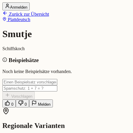
Anmelden
Startseite
Zurück zur Übersicht
Alle Dialekte
Plattdeutsch
Dialekte vergleichen
Wörterbuch
Dialekt-Karte
Smutje
Ranking
Blog
Schiffskoch
Smutje (Plattdeutsch)
Beispielsätze
Bedeutung:
Schiffskoch
Noch keine Beispielsätze vorhanden.
Vorschlagen
0
0
Melden
Regionale Varianten