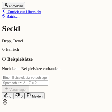
Anmelden
Startseite
Zurück zur Übersicht
Alle Dialekte
Bairisch
Dialekte vergleichen
Wörterbuch
Dialekt-Karte
Seckl
Ranking
Blog
Depp, Trottel
Seckl (Bairisch)
Bairisch
Beispielsätze
Bedeutung:
Depp, Trottel
Eingereicht von: Mundwerk Team
Noch keine Beispielsätze vorhanden.
Vorschlagen
0
0
Melden