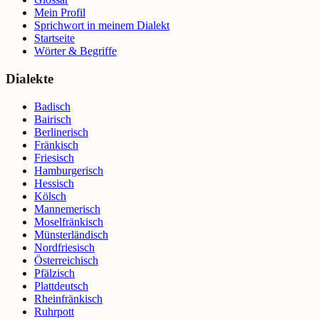
Mein Profil
Sprichwort in meinem Dialekt
Startseite
Wörter & Begriffe
Dialekte
Badisch
Bairisch
Berlinerisch
Fränkisch
Friesisch
Hamburgerisch
Hessisch
Kölsch
Mannemerisch
Moselfränkisch
Münsterländisch
Nordfriesisch
Österreichisch
Pfälzisch
Plattdeutsch
Rheinfränkisch
Ruhrpott