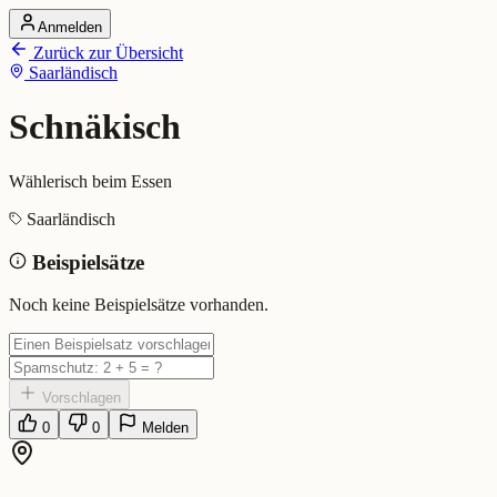
Anmelden
Startseite
Zurück zur Übersicht
Alle Dialekte
Saarländisch
Dialekte vergleichen
Wörterbuch
Dialekt-Karte
Schnäkisch
Ranking
Blog
Wählerisch beim Essen
Schnäkisch (Saarländisch)
Saarländisch
Beispielsätze
Bedeutung:
Wählerisch beim Essen
Eingereicht von: Mundwerk Team
Noch keine Beispielsätze vorhanden.
Vorschlagen
0
0
Melden