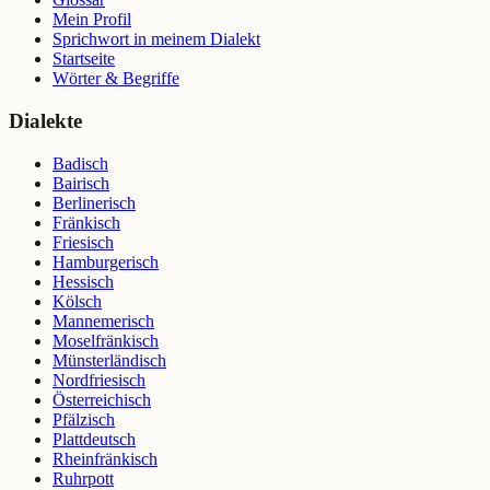
Mein Profil
Sprichwort in meinem Dialekt
Startseite
Wörter & Begriffe
Dialekte
Badisch
Bairisch
Berlinerisch
Fränkisch
Friesisch
Hamburgerisch
Hessisch
Kölsch
Mannemerisch
Moselfränkisch
Münsterländisch
Nordfriesisch
Österreichisch
Pfälzisch
Plattdeutsch
Rheinfränkisch
Ruhrpott