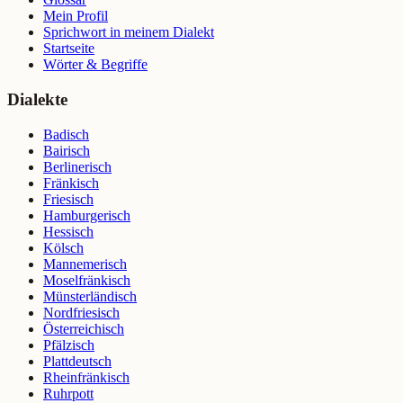
Mein Profil
Sprichwort in meinem Dialekt
Startseite
Wörter & Begriffe
Dialekte
Badisch
Bairisch
Berlinerisch
Fränkisch
Friesisch
Hamburgerisch
Hessisch
Kölsch
Mannemerisch
Moselfränkisch
Münsterländisch
Nordfriesisch
Österreichisch
Pfälzisch
Plattdeutsch
Rheinfränkisch
Ruhrpott