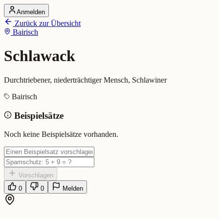
Anmelden
Startseite
Zurück zur Übersicht
Alle Dialekte
Bairisch
Dialekte vergleichen
Wörterbuch
Dialekt-Karte
Schlawack
Ranking
Blog
Durchtriebener, niederträchtiger Mensch, Schlawiner
Schlawack (Bairisch)
Bairisch
Beispielsätze
Bedeutung:
Durchtriebener, niederträchtiger Mensch, Schlawiner
Eingereicht von: Mundwerk Team
Noch keine Beispielsätze vorhanden.
Vorschlagen
0
0
Melden