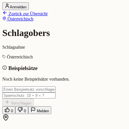
Anmelden
Startseite
Zurück zur Übersicht
Alle Dialekte
Österreichisch
Dialekte vergleichen
Wörterbuch
Dialekt-Karte
Schlagobers
Ranking
Blog
Schlagsahne
Schlagobers (Österreichisch)
Österreichisch
Beispielsätze
Bedeutung:
Schlagsahne
Eingereicht von: Mundwerk Team
Noch keine Beispielsätze vorhanden.
Vorschlagen
0
0
Melden