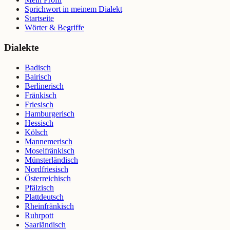
Sprichwort in meinem Dialekt
Startseite
Wörter & Begriffe
Dialekte
Badisch
Bairisch
Berlinerisch
Fränkisch
Friesisch
Hamburgerisch
Hessisch
Kölsch
Mannemerisch
Moselfränkisch
Münsterländisch
Nordfriesisch
Österreichisch
Pfälzisch
Plattdeutsch
Rheinfränkisch
Ruhrpott
Saarländisch