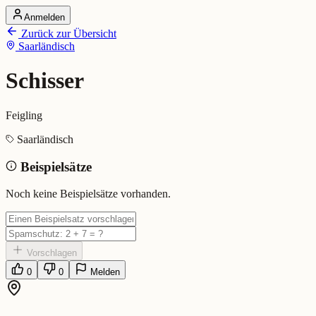
Anmelden
Startseite
Zurück zur Übersicht
Alle Dialekte
Saarländisch
Dialekte vergleichen
Wörterbuch
Dialekt-Karte
Schisser
Ranking
Blog
Feigling
Schisser (Saarländisch)
Saarländisch
Beispielsätze
Bedeutung:
Feigling
Eingereicht von: Mundwerk Team
Noch keine Beispielsätze vorhanden.
Vorschlagen
0
0
Melden