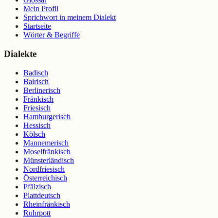
Mein Profil
Sprichwort in meinem Dialekt
Startseite
Wörter & Begriffe
Dialekte
Badisch
Bairisch
Berlinerisch
Fränkisch
Friesisch
Hamburgerisch
Hessisch
Kölsch
Mannemerisch
Moselfränkisch
Münsterländisch
Nordfriesisch
Österreichisch
Pfälzisch
Plattdeutsch
Rheinfränkisch
Ruhrpott