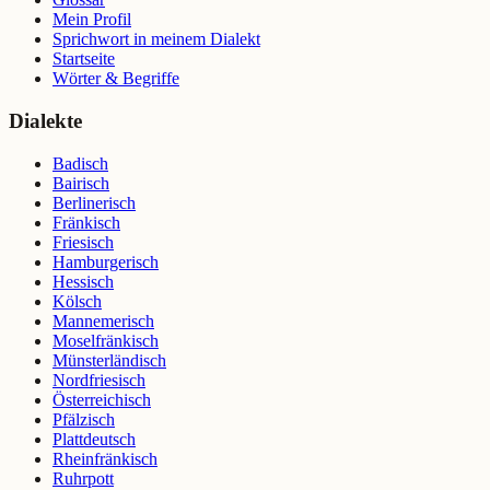
Mein Profil
Sprichwort in meinem Dialekt
Startseite
Wörter & Begriffe
Dialekte
Badisch
Bairisch
Berlinerisch
Fränkisch
Friesisch
Hamburgerisch
Hessisch
Kölsch
Mannemerisch
Moselfränkisch
Münsterländisch
Nordfriesisch
Österreichisch
Pfälzisch
Plattdeutsch
Rheinfränkisch
Ruhrpott