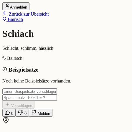
Anmelden
Startseite
Zurück zur Übersicht
Alle Dialekte
Bairisch
Dialekte vergleichen
Wörterbuch
Dialekt-Karte
Schiach
Ranking
Blog
Schlecht, schlimm, hässlich
Schiach (Bairisch)
Bairisch
Beispielsätze
Bedeutung:
Schlecht, schlimm, hässlich
Eingereicht von: Mundwerk Team
Noch keine Beispielsätze vorhanden.
Vorschlagen
0
0
Melden