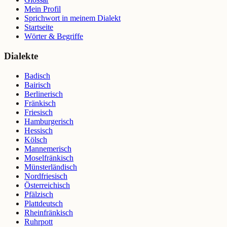
Mein Profil
Sprichwort in meinem Dialekt
Startseite
Wörter & Begriffe
Dialekte
Badisch
Bairisch
Berlinerisch
Fränkisch
Friesisch
Hamburgerisch
Hessisch
Kölsch
Mannemerisch
Moselfränkisch
Münsterländisch
Nordfriesisch
Österreichisch
Pfälzisch
Plattdeutsch
Rheinfränkisch
Ruhrpott