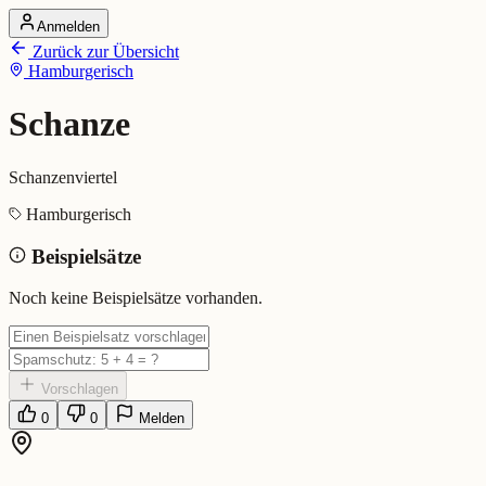
Anmelden
Startseite
Zurück zur Übersicht
Alle Dialekte
Hamburgerisch
Dialekte vergleichen
Wörterbuch
Dialekt-Karte
Schanze
Ranking
Blog
Schanzenviertel
Schanze (Hamburgerisch)
Hamburgerisch
Beispielsätze
Bedeutung:
Schanzenviertel
Eingereicht von: Mundwerk Team
Noch keine Beispielsätze vorhanden.
Vorschlagen
0
0
Melden