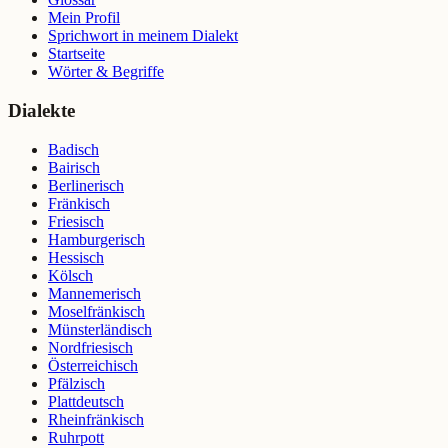
Mein Profil
Sprichwort in meinem Dialekt
Startseite
Wörter & Begriffe
Dialekte
Badisch
Bairisch
Berlinerisch
Fränkisch
Friesisch
Hamburgerisch
Hessisch
Kölsch
Mannemerisch
Moselfränkisch
Münsterländisch
Nordfriesisch
Österreichisch
Pfälzisch
Plattdeutsch
Rheinfränkisch
Ruhrpott