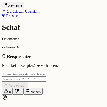
Anmelden
Startseite
Zurück zur Übersicht
Alle Dialekte
Friesisch
Dialekte vergleichen
Wörterbuch
Dialekt-Karte
Schaf
Ranking
Blog
Deichschaf
Schaf (Friesisch)
Friesisch
Beispielsätze
Bedeutung:
Deichschaf
Eingereicht von: Mundwerk Team
Noch keine Beispielsätze vorhanden.
Vorschlagen
0
0
Melden