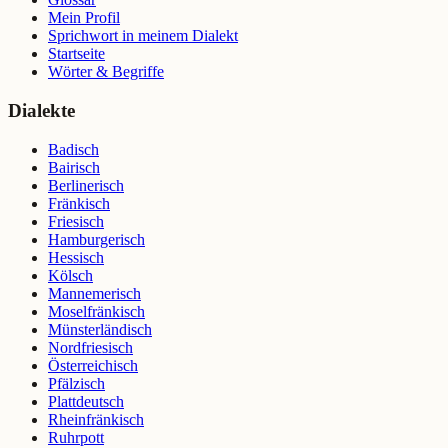
Mein Profil
Sprichwort in meinem Dialekt
Startseite
Wörter & Begriffe
Dialekte
Badisch
Bairisch
Berlinerisch
Fränkisch
Friesisch
Hamburgerisch
Hessisch
Kölsch
Mannemerisch
Moselfränkisch
Münsterländisch
Nordfriesisch
Österreichisch
Pfälzisch
Plattdeutsch
Rheinfränkisch
Ruhrpott