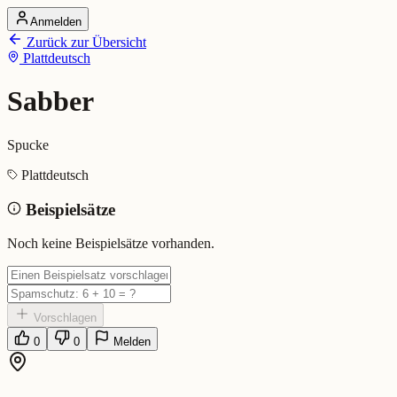
Anmelden
Startseite
Zurück zur Übersicht
Alle Dialekte
Plattdeutsch
Dialekte vergleichen
Wörterbuch
Dialekt-Karte
Sabber
Ranking
Blog
Spucke
Sabber (Plattdeutsch)
Plattdeutsch
Beispielsätze
Bedeutung:
Spucke
Eingereicht von: Mundwerk Team
Noch keine Beispielsätze vorhanden.
Vorschlagen
0
0
Melden