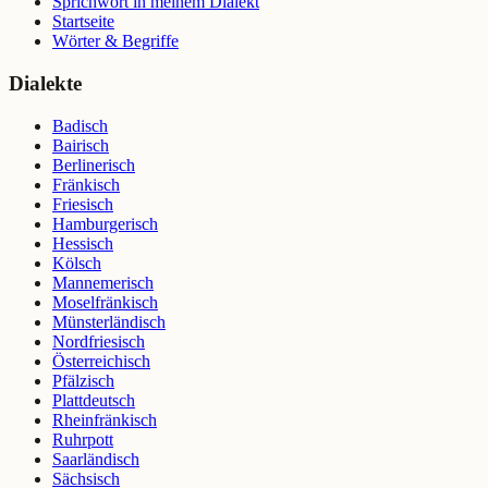
Sprichwort in meinem Dialekt
Startseite
Wörter & Begriffe
Dialekte
Badisch
Bairisch
Berlinerisch
Fränkisch
Friesisch
Hamburgerisch
Hessisch
Kölsch
Mannemerisch
Moselfränkisch
Münsterländisch
Nordfriesisch
Österreichisch
Pfälzisch
Plattdeutsch
Rheinfränkisch
Ruhrpott
Saarländisch
Sächsisch