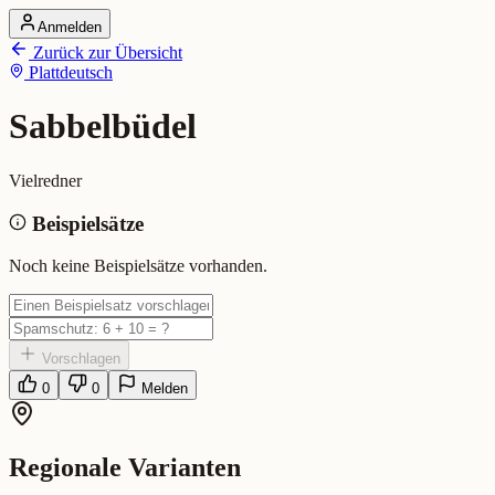
Anmelden
Startseite
Zurück zur Übersicht
Alle Dialekte
Plattdeutsch
Dialekte vergleichen
Wörterbuch
Dialekt-Karte
Sabbelbüdel
Ranking
Blog
Vielredner
Sabbelbüdel (Plattdeutsch)
Beispielsätze
Bedeutung:
Vielredner
Noch keine Beispielsätze vorhanden.
Vorschlagen
0
0
Melden
Regionale Varianten