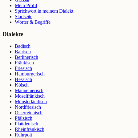
Mein Profil
Sprichwort in meinem Dialekt
Startseite
Wörter & Begriffe
Dialekte
Badisch
Bairisch
Berlinerisch
Fränkisch
Friesisch
Hamburgerisch
Hessisch
Kölsch
Mannemerisch
Moselfränkisch
Münsterländisch
Nordfriesisch
Österreichisch
Pfälzisch
Plattdeutsch
Rheinfränkisch
Ruhrpott