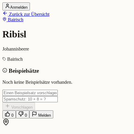
Anmelden
Startseite
Zurück zur Übersicht
Alle Dialekte
Bairisch
Dialekte vergleichen
Wörterbuch
Dialekt-Karte
Ribisl
Ranking
Blog
Johannisbeere
Ribisl (Bairisch)
Bairisch
Beispielsätze
Bedeutung:
Johannisbeere
Eingereicht von: Mundwerk Team
Noch keine Beispielsätze vorhanden.
Vorschlagen
0
0
Melden