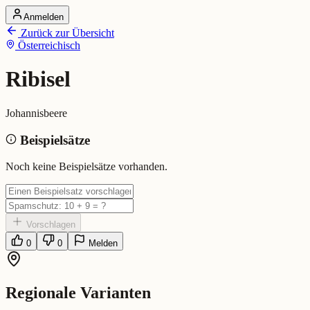
Anmelden
Startseite
Zurück zur Übersicht
Alle Dialekte
Österreichisch
Dialekte vergleichen
Wörterbuch
Dialekt-Karte
Ribisel
Ranking
Blog
Johannisbeere
Ribisel (Österreichisch)
Beispielsätze
Bedeutung:
Johannisbeere
Noch keine Beispielsätze vorhanden.
Vorschlagen
0
0
Melden
Regionale Varianten