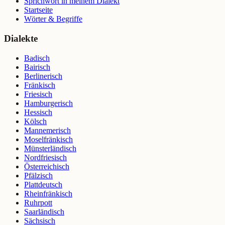
Sprichwort in meinem Dialekt
Startseite
Wörter & Begriffe
Dialekte
Badisch
Bairisch
Berlinerisch
Fränkisch
Friesisch
Hamburgerisch
Hessisch
Kölsch
Mannemerisch
Moselfränkisch
Münsterländisch
Nordfriesisch
Österreichisch
Pfälzisch
Plattdeutsch
Rheinfränkisch
Ruhrpott
Saarländisch
Sächsisch