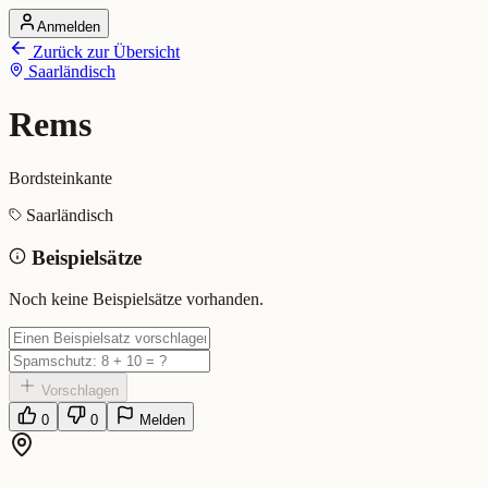
Anmelden
Startseite
Zurück zur Übersicht
Alle Dialekte
Saarländisch
Dialekte vergleichen
Wörterbuch
Dialekt-Karte
Rems
Ranking
Blog
Bordsteinkante
Rems (Saarländisch)
Saarländisch
Beispielsätze
Bedeutung:
Bordsteinkante
Eingereicht von: Mundwerk Team
Noch keine Beispielsätze vorhanden.
Vorschlagen
0
0
Melden