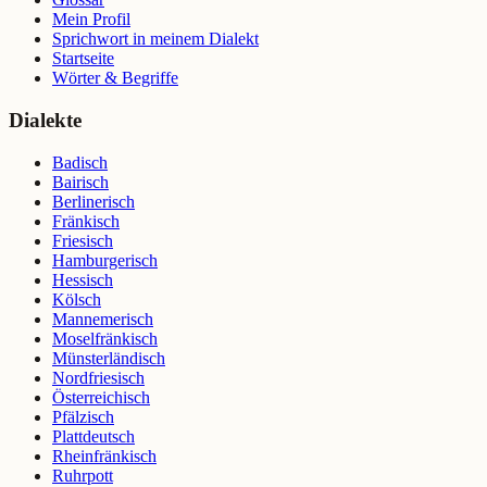
Mein Profil
Sprichwort in meinem Dialekt
Startseite
Wörter & Begriffe
Dialekte
Badisch
Bairisch
Berlinerisch
Fränkisch
Friesisch
Hamburgerisch
Hessisch
Kölsch
Mannemerisch
Moselfränkisch
Münsterländisch
Nordfriesisch
Österreichisch
Pfälzisch
Plattdeutsch
Rheinfränkisch
Ruhrpott