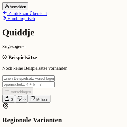
Anmelden
Startseite
Zurück zur Übersicht
Alle Dialekte
Hamburgerisch
Dialekte vergleichen
Wörterbuch
Dialekt-Karte
Quiddje
Ranking
Blog
Zugezogener
Quiddje (Hamburgerisch)
Beispielsätze
Bedeutung:
Zugezogener
Noch keine Beispielsätze vorhanden.
Vorschlagen
0
0
Melden
Regionale Varianten