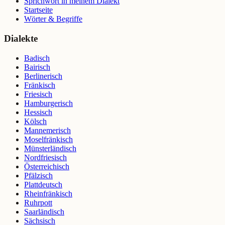
Sprichwort in meinem Dialekt
Startseite
Wörter & Begriffe
Dialekte
Badisch
Bairisch
Berlinerisch
Fränkisch
Friesisch
Hamburgerisch
Hessisch
Kölsch
Mannemerisch
Moselfränkisch
Münsterländisch
Nordfriesisch
Österreichisch
Pfälzisch
Plattdeutsch
Rheinfränkisch
Ruhrpott
Saarländisch
Sächsisch