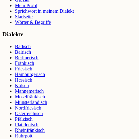
Mein Profil
Sprichwort in meinem Dialekt
Startseite
Wörter & Begriffe
Dialekte
Badisch
Bairisch
Berlinerisch
Fränkisch
Friesisch
Hamburgerisch
Hessisch
Kölsch
Mannemerisch
Moselfränkisch
Münsterländisch
Nordfriesisch
Österreichisch
Pfälzisch
Plattdeutsch
Rheinfränkisch
Ruhrpott