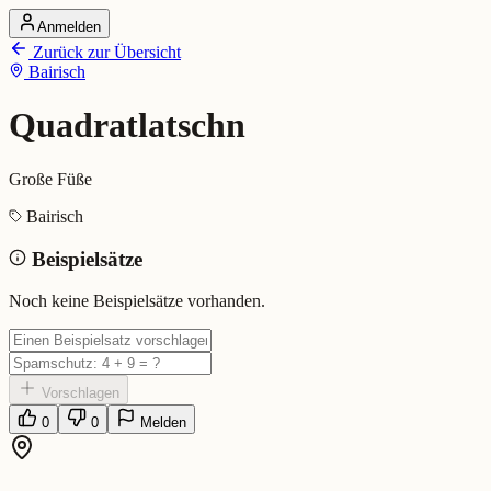
Anmelden
Startseite
Zurück zur Übersicht
Alle Dialekte
Bairisch
Dialekte vergleichen
Wörterbuch
Dialekt-Karte
Quadratlatschn
Ranking
Blog
Große Füße
Quadratlatschn (Bairisch)
Bairisch
Beispielsätze
Bedeutung:
Große Füße
Eingereicht von: Mundwerk Team
Noch keine Beispielsätze vorhanden.
Vorschlagen
0
0
Melden