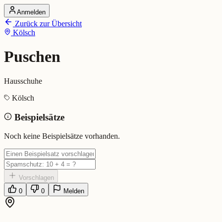
Anmelden
Startseite
Zurück zur Übersicht
Alle Dialekte
Kölsch
Dialekte vergleichen
Wörterbuch
Dialekt-Karte
Puschen
Ranking
Blog
Hausschuhe
Puschen (Kölsch)
Kölsch
Beispielsätze
Bedeutung:
Hausschuhe
Eingereicht von: Mundwerk Team
Noch keine Beispielsätze vorhanden.
Vorschlagen
0
0
Melden