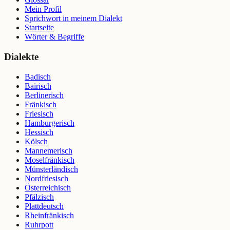
Mein Profil
Sprichwort in meinem Dialekt
Startseite
Wörter & Begriffe
Dialekte
Badisch
Bairisch
Berlinerisch
Fränkisch
Friesisch
Hamburgerisch
Hessisch
Kölsch
Mannemerisch
Moselfränkisch
Münsterländisch
Nordfriesisch
Österreichisch
Pfälzisch
Plattdeutsch
Rheinfränkisch
Ruhrpott