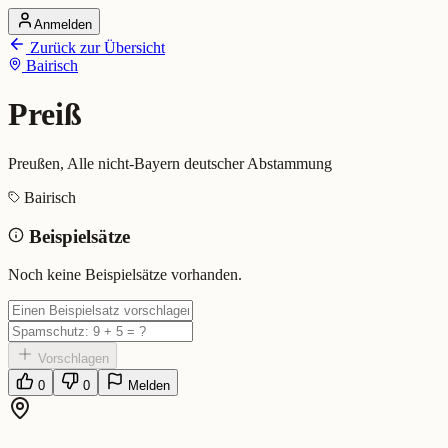
Anmelden
Startseite
Zurück zur Übersicht
Alle Dialekte
Bairisch
Dialekte vergleichen
Wörterbuch
Dialekt-Karte
Preiß
Ranking
Blog
Preußen, Alle nicht-Bayern deutscher Abstammung
Preiß (Bairisch)
Bairisch
Beispielsätze
Bedeutung:
Preußen, Alle nicht-Bayern deutscher Abstammung
Eingereicht von: Mundwerk Team
Noch keine Beispielsätze vorhanden.
Vorschlagen
0
0
Melden