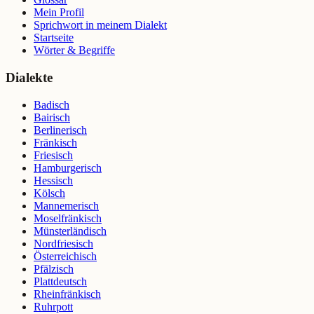
Mein Profil
Sprichwort in meinem Dialekt
Startseite
Wörter & Begriffe
Dialekte
Badisch
Bairisch
Berlinerisch
Fränkisch
Friesisch
Hamburgerisch
Hessisch
Kölsch
Mannemerisch
Moselfränkisch
Münsterländisch
Nordfriesisch
Österreichisch
Pfälzisch
Plattdeutsch
Rheinfränkisch
Ruhrpott