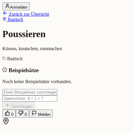
Anmelden
Startseite
Zurück zur Übersicht
Alle Dialekte
Bairisch
Dialekte vergleichen
Wörterbuch
Dialekt-Karte
Poussieren
Ranking
Blog
Küssen, knutschen, rummachen
Poussieren (Bairisch)
Bairisch
Beispielsätze
Bedeutung:
Küssen, knutschen, rummachen
Eingereicht von: Mundwerk Team
Noch keine Beispielsätze vorhanden.
Vorschlagen
0
0
Melden