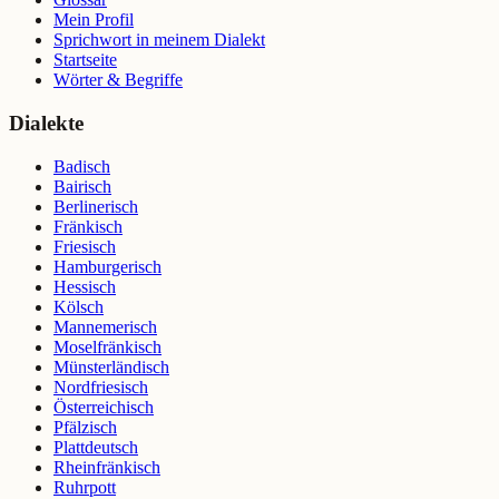
Mein Profil
Sprichwort in meinem Dialekt
Startseite
Wörter & Begriffe
Dialekte
Badisch
Bairisch
Berlinerisch
Fränkisch
Friesisch
Hamburgerisch
Hessisch
Kölsch
Mannemerisch
Moselfränkisch
Münsterländisch
Nordfriesisch
Österreichisch
Pfälzisch
Plattdeutsch
Rheinfränkisch
Ruhrpott