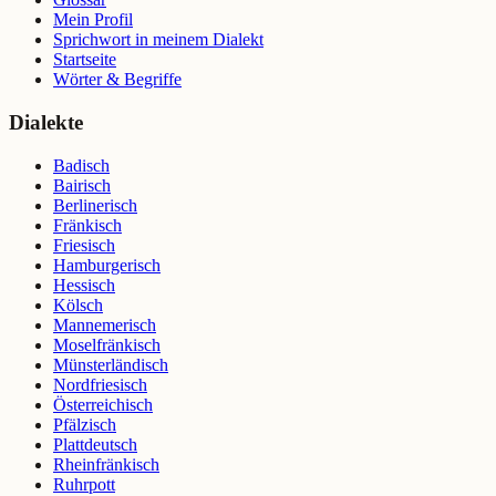
Mein Profil
Sprichwort in meinem Dialekt
Startseite
Wörter & Begriffe
Dialekte
Badisch
Bairisch
Berlinerisch
Fränkisch
Friesisch
Hamburgerisch
Hessisch
Kölsch
Mannemerisch
Moselfränkisch
Münsterländisch
Nordfriesisch
Österreichisch
Pfälzisch
Plattdeutsch
Rheinfränkisch
Ruhrpott