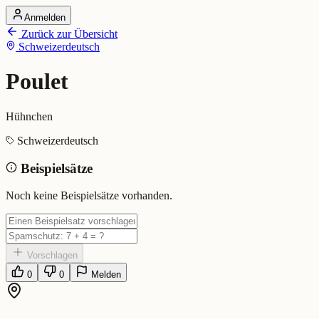
Anmelden
Startseite
Zurück zur Übersicht
Alle Dialekte
Schweizerdeutsch
Dialekte vergleichen
Wörterbuch
Dialekt-Karte
Poulet
Ranking
Blog
Hühnchen
Poulet (Schweizerdeutsch)
Schweizerdeutsch
Beispielsätze
Bedeutung:
Hühnchen
Eingereicht von: Mundwerk Team
Noch keine Beispielsätze vorhanden.
Vorschlagen
0
0
Melden