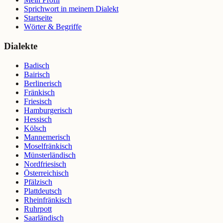
Sprichwort in meinem Dialekt
Startseite
Wörter & Begriffe
Dialekte
Badisch
Bairisch
Berlinerisch
Fränkisch
Friesisch
Hamburgerisch
Hessisch
Kölsch
Mannemerisch
Moselfränkisch
Münsterländisch
Nordfriesisch
Österreichisch
Pfälzisch
Plattdeutsch
Rheinfränkisch
Ruhrpott
Saarländisch