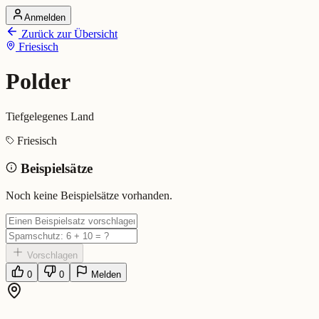
Anmelden
Startseite
Zurück zur Übersicht
Alle Dialekte
Friesisch
Dialekte vergleichen
Wörterbuch
Dialekt-Karte
Polder
Ranking
Blog
Tiefgelegenes Land
Polder (Friesisch)
Friesisch
Beispielsätze
Bedeutung:
Tiefgelegenes Land
Eingereicht von: Mundwerk Team
Noch keine Beispielsätze vorhanden.
Vorschlagen
0
0
Melden