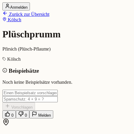
Anmelden
Startseite
Zurück zur Übersicht
Alle Dialekte
Kölsch
Dialekte vergleichen
Wörterbuch
Dialekt-Karte
Plüschprumm
Ranking
Blog
Pfirsich (Plüsch-Pflaume)
Plüschprumm (Kölsch)
Kölsch
Beispielsätze
Bedeutung:
Pfirsich (Plüsch-Pflaume)
Eingereicht von: Mundwerk Team
Noch keine Beispielsätze vorhanden.
Vorschlagen
0
0
Melden