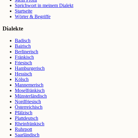
Sprichwort in meinem Dialekt
Startseite
Wörter & Begriffe
Dialekte
Badisch
Bairisch
Berlinerisch
Fränkisch
Friesisch
Hamburgerisch
Hessisch
Kölsch
Mannemerisch
Moselfränkisch
Münsterländisch
Nordfriesisch
Österreichisch
Pfälzisch
Plattdeutsch
Rheinfränkisch
Ruhrpott
Saarländisch