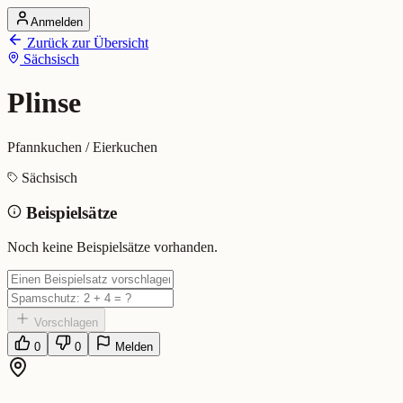
Anmelden
Startseite
Zurück zur Übersicht
Alle Dialekte
Sächsisch
Dialekte vergleichen
Wörterbuch
Dialekt-Karte
Plinse
Ranking
Blog
Pfannkuchen / Eierkuchen
Plinse (Sächsisch)
Sächsisch
Beispielsätze
Bedeutung:
Pfannkuchen / Eierkuchen
Eingereicht von: Mundwerk Team
Noch keine Beispielsätze vorhanden.
Vorschlagen
0
0
Melden