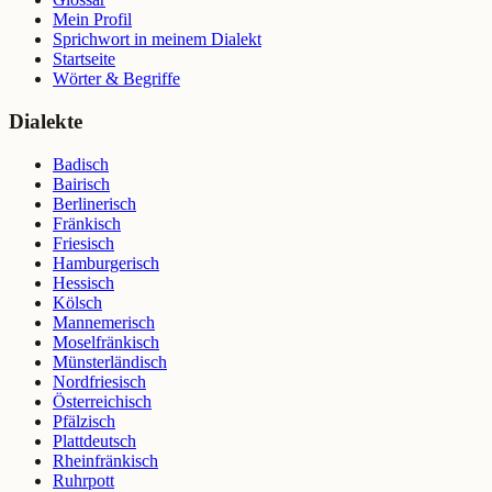
Mein Profil
Sprichwort in meinem Dialekt
Startseite
Wörter & Begriffe
Dialekte
Badisch
Bairisch
Berlinerisch
Fränkisch
Friesisch
Hamburgerisch
Hessisch
Kölsch
Mannemerisch
Moselfränkisch
Münsterländisch
Nordfriesisch
Österreichisch
Pfälzisch
Plattdeutsch
Rheinfränkisch
Ruhrpott