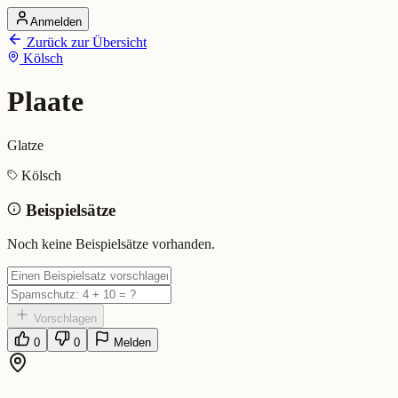
Anmelden
Startseite
Zurück zur Übersicht
Alle Dialekte
Kölsch
Dialekte vergleichen
Wörterbuch
Dialekt-Karte
Plaate
Ranking
Blog
Glatze
Plaate (Kölsch)
Kölsch
Beispielsätze
Bedeutung:
Glatze
Eingereicht von: Mundwerk Team
Noch keine Beispielsätze vorhanden.
Vorschlagen
0
0
Melden