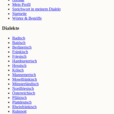
Mein Profil
Sprichwort in meinem Dialekt
Startseite
Wörter & Begriffe
Dialekte
Badisch
Bairisch
Berlinerisch
Fränkisch
Friesisch
Hamburgerisch
Hessisch
Kölsch
Mannemerisch
Moselfränkisch
Münsterländisch
Nordfriesisch
Österreichisch
Pfälzisch
Plattdeutsch
Rheinfränkisch
Ruhrpott