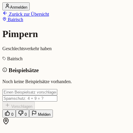
Anmelden
Startseite
Zurück zur Übersicht
Alle Dialekte
Bairisch
Dialekte vergleichen
Wörterbuch
Dialekt-Karte
Pimpern
Ranking
Blog
Geschlechtsverkehr haben
Pimpern (Bairisch)
Bairisch
Beispielsätze
Bedeutung:
Geschlechtsverkehr haben
Eingereicht von: Mundwerk Team
Noch keine Beispielsätze vorhanden.
Vorschlagen
0
0
Melden