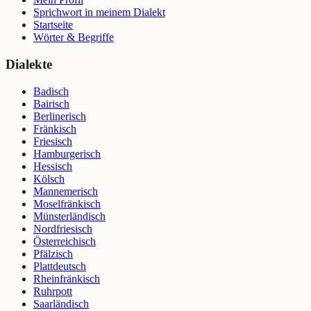
Sprichwort in meinem Dialekt
Startseite
Wörter & Begriffe
Dialekte
Badisch
Bairisch
Berlinerisch
Fränkisch
Friesisch
Hamburgerisch
Hessisch
Kölsch
Mannemerisch
Moselfränkisch
Münsterländisch
Nordfriesisch
Österreichisch
Pfälzisch
Plattdeutsch
Rheinfränkisch
Ruhrpott
Saarländisch