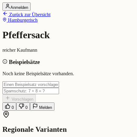
Anmelden
Startseite
Zurück zur Übersicht
Alle Dialekte
Hamburgerisch
Dialekte vergleichen
Wörterbuch
Dialekt-Karte
Pfeffersack
Ranking
Blog
reicher Kaufmann
Pfeffersack (Hamburgerisch)
Beispielsätze
Bedeutung:
reicher Kaufmann
Noch keine Beispielsätze vorhanden.
Vorschlagen
0
0
Melden
Regionale Varianten