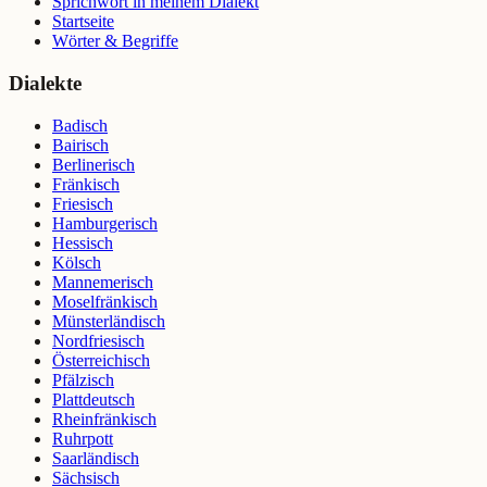
Sprichwort in meinem Dialekt
Startseite
Wörter & Begriffe
Dialekte
Badisch
Bairisch
Berlinerisch
Fränkisch
Friesisch
Hamburgerisch
Hessisch
Kölsch
Mannemerisch
Moselfränkisch
Münsterländisch
Nordfriesisch
Österreichisch
Pfälzisch
Plattdeutsch
Rheinfränkisch
Ruhrpott
Saarländisch
Sächsisch