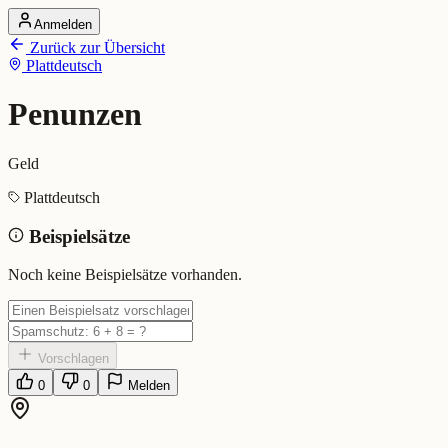
Anmelden
Startseite
Zurück zur Übersicht
Alle Dialekte
Plattdeutsch
Dialekte vergleichen
Wörterbuch
Dialekt-Karte
Penunzen
Ranking
Blog
Geld
Penunzen (Plattdeutsch)
Plattdeutsch
Beispielsätze
Bedeutung:
Geld
Eingereicht von: Mundwerk Team
Noch keine Beispielsätze vorhanden.
Vorschlagen
0
0
Melden