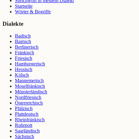
Sprichwort in meinem Dialekt
Startseite
Wörter & Begriffe
Dialekte
Badisch
Bairisch
Berlinerisch
Fränkisch
Friesisch
Hamburgerisch
Hessisch
Kölsch
Mannemerisch
Moselfränkisch
Münsterländisch
Nordfriesisch
Österreichisch
Pfälzisch
Plattdeutsch
Rheinfränkisch
Ruhrpott
Saarländisch
Sächsisch