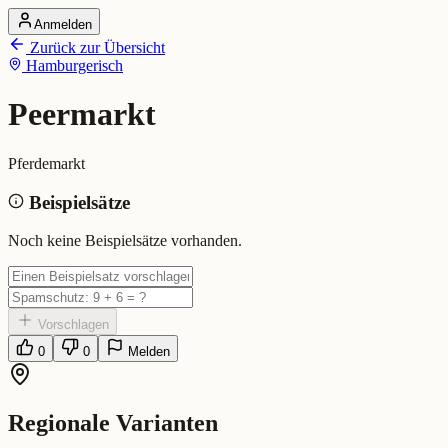
Anmelden
Startseite
Zurück zur Übersicht
Alle Dialekte
Hamburgerisch
Dialekte vergleichen
Wörterbuch
Dialekt-Karte
Peermarkt
Ranking
Blog
Pferdemarkt
Peermarkt (Hamburgerisch)
Beispielsätze
Bedeutung:
Pferdemarkt
Noch keine Beispielsätze vorhanden.
Vorschlagen
0
0
Melden
Regionale Varianten