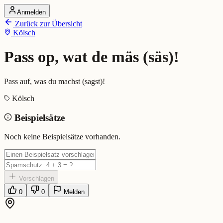
Anmelden
Startseite
Zurück zur Übersicht
Alle Dialekte
Kölsch
Dialekte vergleichen
Wörterbuch
Dialekt-Karte
Pass op, wat de mäs (säs)!
Ranking
Blog
Pass auf, was du machst (sagst)!
Pass op, wat de mäs (säs)! (Köls
Kölsch
Beispielsätze
Bedeutung:
Pass auf, was du machst (sagst)!
Beispiel:
Sei vorsischtisch, pass op, wat de säs!
Noch keine Beispielsätze vorhanden.
Eingereicht von: Mundwerk Team
Vorschlagen
0
0
Melden