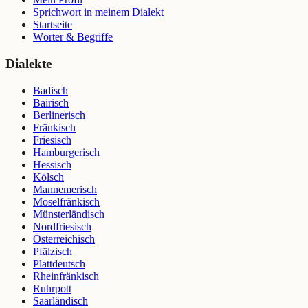
Sprichwort in meinem Dialekt
Startseite
Wörter & Begriffe
Dialekte
Badisch
Bairisch
Berlinerisch
Fränkisch
Friesisch
Hamburgerisch
Hessisch
Kölsch
Mannemerisch
Moselfränkisch
Münsterländisch
Nordfriesisch
Österreichisch
Pfälzisch
Plattdeutsch
Rheinfränkisch
Ruhrpott
Saarländisch