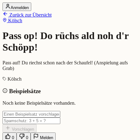
Anmelden
Startseite
Zurück zur Übersicht
Alle Dialekte
Kölsch
Dialekte vergleichen
Wörterbuch
Dialekt-Karte
Pass op! Do rüchs ald noh d'r
Ranking
Blog
Schöpp!
Pass op! Do rüchs ald noh d'r S
Pass auf! Du riechst schon nach der Schaufel! (Anspielung aufs
Grab)
Bedeutung:
Pass auf! Du riechst schon nach der Schaufel! (Anspielu
Kölsch
Beispiel:
Do bes ald janz alt, do rüchs ald noh d'r Schöpp.
Beispielsätze
Eingereicht von: Mundwerk Team
Noch keine Beispielsätze vorhanden.
Vorschlagen
0
0
Melden