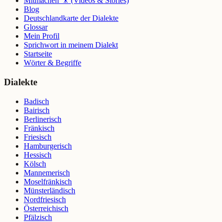
Mitmachen 🎥 (Videos & Stories)
Blog
Deutschlandkarte der Dialekte
Glossar
Mein Profil
Sprichwort in meinem Dialekt
Startseite
Wörter & Begriffe
Dialekte
Badisch
Bairisch
Berlinerisch
Fränkisch
Friesisch
Hamburgerisch
Hessisch
Kölsch
Mannemerisch
Moselfränkisch
Münsterländisch
Nordfriesisch
Österreichisch
Pfälzisch