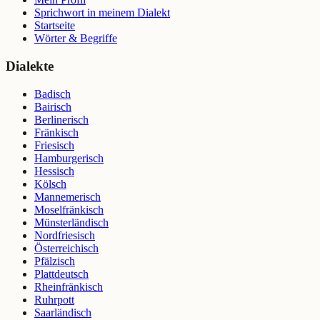
Sprichwort in meinem Dialekt
Startseite
Wörter & Begriffe
Dialekte
Badisch
Bairisch
Berlinerisch
Fränkisch
Friesisch
Hamburgerisch
Hessisch
Kölsch
Mannemerisch
Moselfränkisch
Münsterländisch
Nordfriesisch
Österreichisch
Pfälzisch
Plattdeutsch
Rheinfränkisch
Ruhrpott
Saarländisch