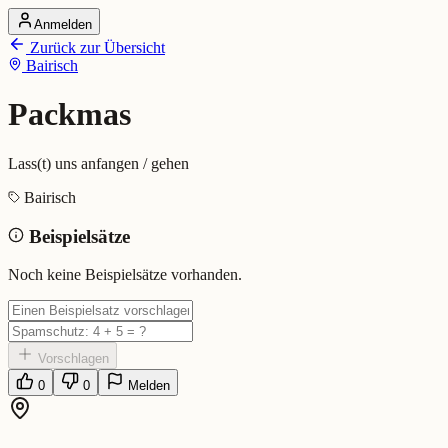
Anmelden
Startseite
Zurück zur Übersicht
Alle Dialekte
Bairisch
Dialekte vergleichen
Wörterbuch
Dialekt-Karte
Packmas
Ranking
Blog
Lass(t) uns anfangen / gehen
Packmas (Bairisch)
Bairisch
Beispielsätze
Bedeutung:
Lass(t) uns anfangen / gehen
Eingereicht von: Mundwerk Team
Noch keine Beispielsätze vorhanden.
Vorschlagen
0
0
Melden