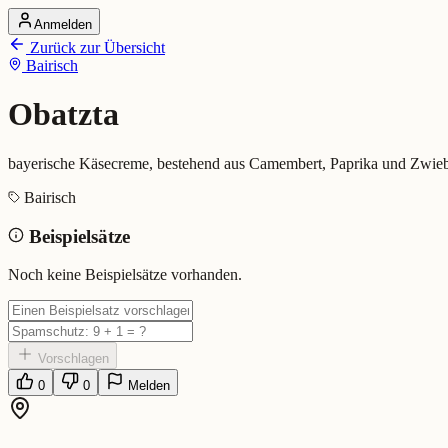
Anmelden
Startseite
Zurück zur Übersicht
Alle Dialekte
Bairisch
Dialekte vergleichen
Wörterbuch
Dialekt-Karte
Obatzta
Ranking
Blog
bayerische
Käsecreme, bestehend aus Camembert, Paprika und Zwieb
Obatzta (Bairisch)
Bairisch
Beispielsätze
Bedeutung:
bayerische Käsecreme, bestehend aus Camembert, Papri
Eingereicht von: Mundwerk Team
Noch keine Beispielsätze vorhanden.
Vorschlagen
0
0
Melden