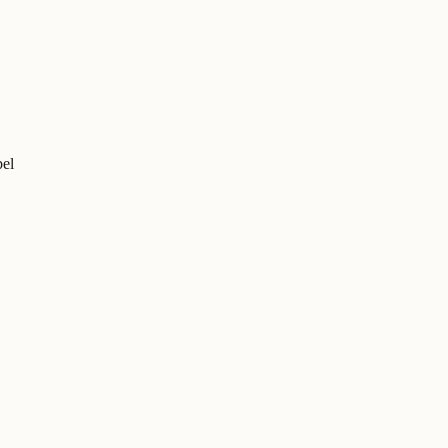
el
ka und Zwiebel