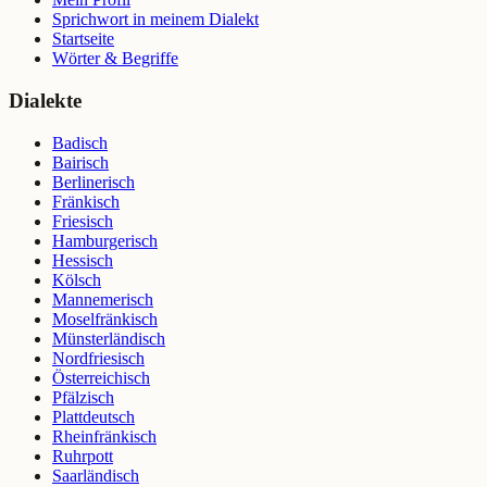
Sprichwort in meinem Dialekt
Startseite
Wörter & Begriffe
Dialekte
Badisch
Bairisch
Berlinerisch
Fränkisch
Friesisch
Hamburgerisch
Hessisch
Kölsch
Mannemerisch
Moselfränkisch
Münsterländisch
Nordfriesisch
Österreichisch
Pfälzisch
Plattdeutsch
Rheinfränkisch
Ruhrpott
Saarländisch